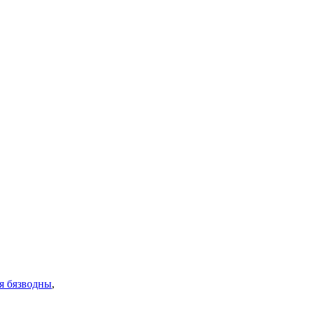
я бязводны
,