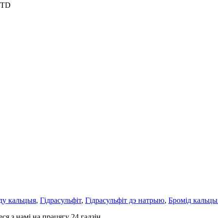
LTD
ду кальцыя
,
Гідрасульфіт
,
Гідрасульфіт дэ натрыю
,
Бромід кальцы
я з намі на працягу 24 гадзін.