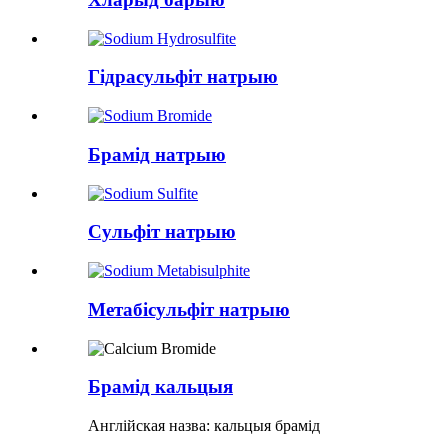
Гідрасульфіт натрыю
Брамід натрыю
Сульфіт натрыю
Метабісульфіт натрыю
Брамід кальцыя
Англійская назва: кальцыя брамід