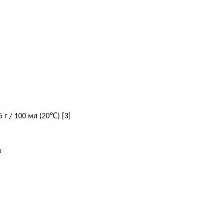
℃
,5 г / 100 мл (20
) [3]
я