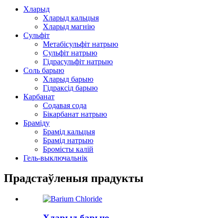
Хларыд
Хларыд кальцыя
Хларыд магнію
Сульфіт
Метабісульфіт натрыю
Сульфіт натрыю
Гідрасульфіт натрыю
Соль барыю
Хларыд барыю
Гідраксід барыю
Карбанат
Содавая сода
Бікарбанат натрыю
Браміду
Брамід кальцыя
Брамід натрыю
Бромісты калій
Гель-выключальнік
Прадстаўленыя прадукты
Хларыд барыю