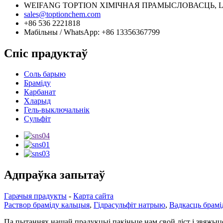
WEIFANG TOPTION ХІМІЧНАЯ ПРАМЫСЛОВАСЦЬ, 
sales@toptionchem.com
+86 536 2221818
Мабільны / WhatsApp: +86 13356367799
Спіс прадуктаў
Соль барыю
Браміду
Карбанат
Хларыд
Гель-выключальнік
Сульфіт
Адпраўка запытаў
Гарачыя прадукты
-
Карта сайта
Раствор браміду кальцыя
,
Гідрасульфіт натрыю
,
Вадкасць брамі
Па пытаннях нашай прадукцыі пакіньце нам свой ліст і звяжыцес