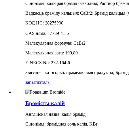
Сінонімы: кальцыя брамід бязводны; Раствор брамід
Вадкасць браміду кальцыя; CaBr2; Брамід кальцыя (
КОД НС:
28275900
CAS няма. : 7789-41-5
Малекулярная формула: CaBr2
Малекулярная вага: 199,89
EINECS No: 232-164-6
Звязаныя катэгорыі: прамежкавыя прадукты; Браміду
запыт
дэталь
Бромісты калій
Англійская назва: калія брамід
Сінонімы: брамідная соль калія, KBr