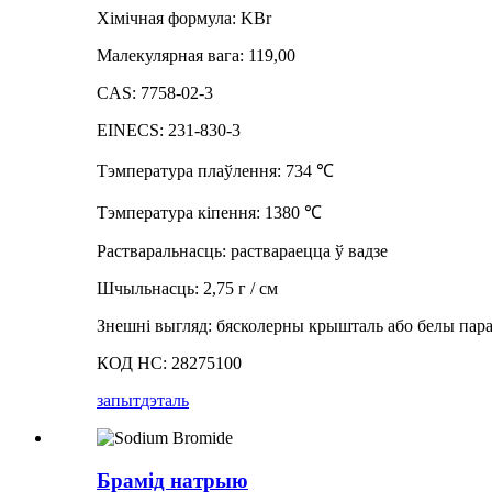
Хімічная формула: KBr
Малекулярная вага: 119,00
CAS: 7758-02-3
EINECS: 231-830-3
Тэмпература плаўлення: 734
℃
Тэмпература кіпення: 1380
℃
Растваральнасць: раствараецца ў вадзе
Шчыльнасць: 2,75 г / см
Знешні выгляд: бясколерны крышталь або белы пар
КОД НС: 28275100
запыт
дэталь
Брамід натрыю