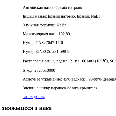
Англійская назва: брамід натрыю
Іншыя назвы: Брамід натрыю, Брамід, NaBr
Хімічная формула: NaBr
Малекулярная вага: 102,89
Нумар CAS: 7647-15-6
Нумар EINECS: 231-599-9
Растваральнасць у вадзе: 121 г / 100 мл / (100
℃
), 90
S-код: 2827510000
Асноўнае ўтрыманне: 45% вадкасці; 98-99% цвёрда
Знешні выгляд: парашок белага крышталя
запыт
дэталь
звяжыцеся з намі