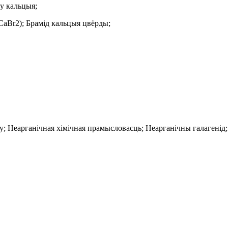
у кальцыя;
CaBr2); Брамід кальцыя цвёрды;
; Неарганічная хімічная прамысловасць; Неарганічны галагенід;