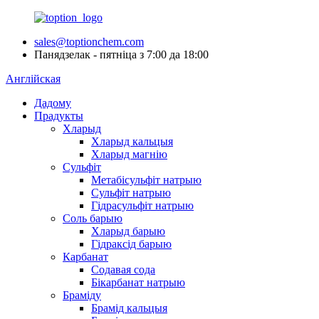
sales@toptionchem.com
Панядзелак - пятніца з 7:00 да 18:00
Англійская
Дадому
Прадукты
Хларыд
Хларыд кальцыя
Хларыд магнію
Сульфіт
Метабісульфіт натрыю
Сульфіт натрыю
Гідрасульфіт натрыю
Соль барыю
Хларыд барыю
Гідраксід барыю
Карбанат
Содавая сода
Бікарбанат натрыю
Браміду
Брамід кальцыя