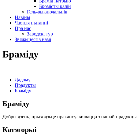
Брамід натрыю
Бромісты калій
Гель-выключальнік
Навіны
Частыя пытанні
Пра нас
Заводскі тур
Звяжыцеся з намі
Браміду
Дадому
Прадукты
Браміду
Браміду
Добры дзень, прыходзьце пракансультавацца з нашай прадукцы
Катэгорыі