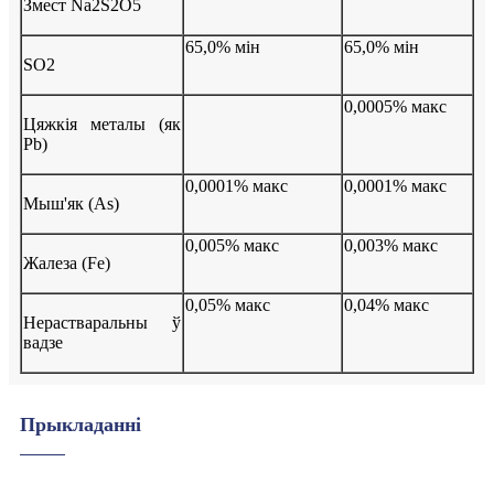
Змест Na2S2O5
65,0% мін
65,0% мін
SO2
0,0005% макс
Цяжкія металы (як
Pb)
0,0001% макс
0,0001% макс
Мыш'як (As)
0,005% макс
0,003% макс
Жалеза (Fe)
0,05% макс
0,04% макс
Нерастваральны ў
вадзе
Прыкладанні