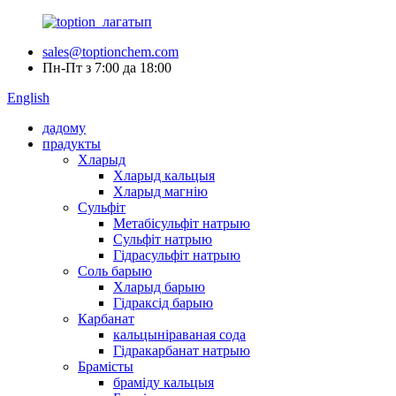
sales@toptionchem.com
Пн-Пт з 7:00 да 18:00
English
дадому
прадукты
Хларыд
Хларыд кальцыя
Хларыд магнію
Сульфіт
Метабісульфіт натрыю
Сульфіт натрыю
Гідрасульфіт натрыю
Соль барыю
Хларыд барыю
Гідраксід барыю
Карбанат
кальцыніраваная сода
Гідракарбанат натрыю
Брамісты
браміду кальцыя