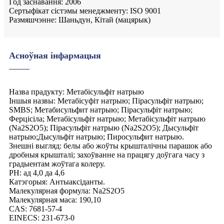
Год заснавання: 2006
Сертыфікат сістэмы менеджменту: ISO 9001
Размяшчэнне: Шаньдун, Кітай (мацярык)
Асноўная інфармацыя
Назва прадукту: Метабісульфіт натрыю
Іншыя назвы: Метабісуфіт натрыю; Пірасульфіт натрыю;
SMBS; Метабисульфит натрыю; Пірасульфіт натрыю;
Ферцісіла; Метабісульфіт натрыю; Метабісульфіт натрыю
(Na2S2O5); Пірасульфіт натрыю (Na2S2O5); Дысульфіт
натрыю;Дысульфіт натрыю; Пиросульфит натрыю.
Знешні выгляд: белы або жоўты крышталічны парашок або
дробныя крышталі; захоўванне на працягу доўгага часу з
градыентам жоўтага колеру.
PH: ад 4,0 да 4,6
Катэгорыя: Антыаксіданты.
Малекулярная формула: Na2S2O5
Малекулярная маса: 190,10
CAS: 7681-57-4
EINECS: 231-673-0