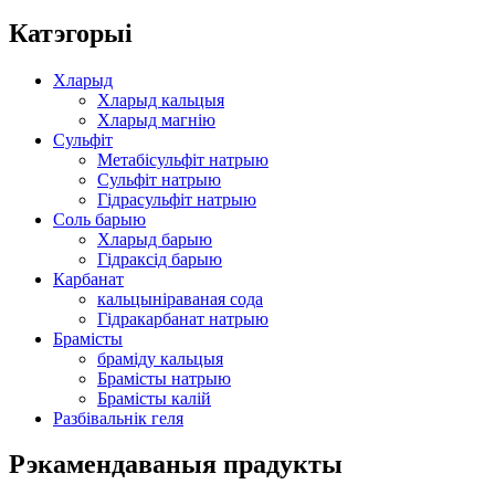
Катэгорыі
Хларыд
Хларыд кальцыя
Хларыд магнію
Сульфіт
Метабісульфіт натрыю
Сульфіт натрыю
Гідрасульфіт натрыю
Соль барыю
Хларыд барыю
Гідраксід барыю
Карбанат
кальцыніраваная сода
Гідракарбанат натрыю
Брамісты
браміду кальцыя
Брамісты натрыю
Брамісты калій
Разбівальнік геля
Рэкамендаваныя прадукты