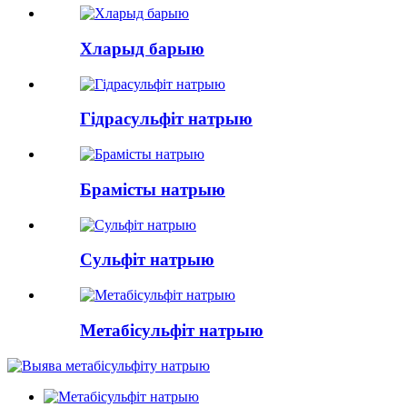
Хларыд барыю
Гідрасульфіт натрыю
Брамісты натрыю
Сульфіт натрыю
Метабісульфіт натрыю