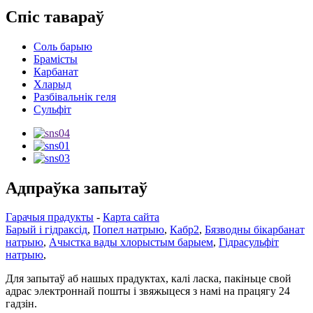
Спіс тавараў
Соль барыю
Брамісты
Карбанат
Хларыд
Разбівальнік геля
Сульфіт
Адпраўка запытаў
Гарачыя прадукты
-
Карта сайта
Барый і гідраксід
,
Попел натрыю
,
Кабр2
,
Бязводны бікарбанат
натрыю
,
Ачыстка вады хлорыстым барыем
,
Гідрасульфіт
натрыю
,
Для запытаў аб нашых прадуктах, калі ласка, пакіньце свой
адрас электроннай пошты і звяжыцеся з намі на працягу 24
гадзін.