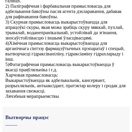
галінах.
2) Паліграфічная і фарбавальная прамысловасць для
адбельвання бавоўны пасля агента дэхларавання, дабавак
для рафінавання бавоўны.
3) Скурная прамысловасць выкарыстоўваецца для
апрацоўкі скуры, якая можа зрабіць скуру мяккай, пухлай,
трывалай, воданепранікальнай, устойлівай да згінання,
зносаўстойлівасцю і іншымі ўласцівасцямі.
4)Хімічная прамысловасць выкарыстоўваецца для
арганічнага сінтэзу фармацэўтычных прэпаратаў і спецый,
вытворчасці гідраксіваніліну, гідраксіаміну гідрахларыду і
інш.
5)Фатаграфічная прамысловасць выкарыстоўваецца ў
якасці праяўляльніка і г.д.
Харчовая прамысловасць:
Выкарыстоўваецца як адбельвальнік, кансервант,
разрыхляльнік, антыаксідант, пратэктар колеру і сродак для
захавання свежасці.
Лячэбныя мерапрыемствы
Вытворчы працэс