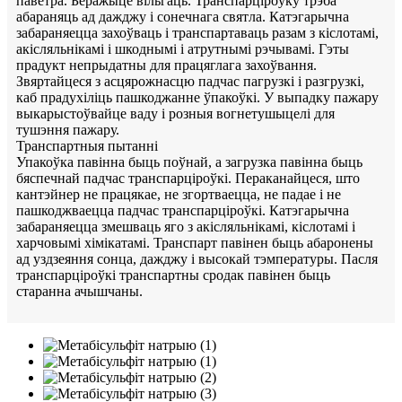
паветра. Беражыце вільгаць. Транспарціроўку трэба
абараняць ад дажджу і сонечнага святла. Катэгарычна
забараняецца захоўваць і транспартаваць разам з кіслотамі,
акісляльнікамі і шкоднымі і атрутнымі рэчывамі. Гэты
прадукт непрыдатны для працяглага захоўвання.
Звяртайцеся з асцярожнасцю падчас пагрузкі і разгрузкі,
каб прадухіліць пашкоджанне ўпакоўкі. У выпадку пажару
выкарыстоўвайце ваду і розныя вогнетушыцелі для
тушэння пажару.
Транспартныя пытанні
Упакоўка павінна быць поўнай, а загрузка павінна быць
бяспечнай падчас транспарціроўкі. Пераканайцеся, што
кантэйнер не працякае, не згортваецца, не падае і не
пашкоджваецца падчас транспарціроўкі. Катэгарычна
забараняецца змешваць яго з акісляльнікамі, кіслотамі і
харчовымі хімікатамі. Транспарт павінен быць абаронены
ад уздзеяння сонца, дажджу і высокай тэмпературы. Пасля
транспарціроўкі транспартны сродак павінен быць
старанна ачышчаны.