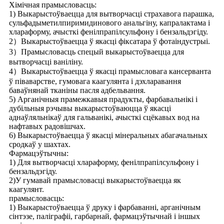
Хімічная прамысловасць:
1) Выкарыстоўваецца для вытворчасці страхавога парашка,
сульфадыметилпиримидинового анальгіну, капралактама і
хлараформу, ачысткі фенілпрапілсульфону і бензальдэгіду.
2）Выкарыстоўваецца ў якасці фіксатара ў фотаіндустрыі.
3）Прамысловасць спецый выкарыстоўваецца для
вытворчасці ваніліну.
4）Выкарыстоўваецца ў якасці прамысловага кансерванта
ў піваварстве, гумовага каагулянта і дэхларавання
баваўнянай тканіны пасля адбельвання.
5) Арганічныя прамежкавыя прадукты, фарбавальнікі і
дубільныя рэчывы выкарыстоўваюцца ў якасці
аднаўляльнікаў для гальванікі, ачысткі сцёкавых вод на
нафтавых радовішчах.
6) Выкарыстоўваецца ў якасці мінеральных абагачальных
сродкаў у шахтах.
Фармацэўтычны:
1) Для вытворчасці хлараформу, фенілпрапілсульфону і
бензальдэгіду.
2)У гумавай прамысловасці выкарыстоўваецца як
каагулянт.
прамысловасць:
1) Выкарыстоўваецца ў друку і фарбаванні, арганічным
сінтэзе, паліграфіі, гарбарнай, фармацэўтычнай і іншых