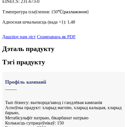
EINECS: 231-673-0
Тэмпература плаўлення: 150
℃
(разлажэнне)
Адносная шчыльнасць (вада =1): 1,48
Дашліце нам ліст
Спампаваць як PDF
Дэталь прадукту
Тэгі прадукту
Профіль кампаніі
Тып бізнесу: вытворца/завод і гандлёвая кампанія
Асноўны прадукт: хларыд магнію, хларыд кальцыя, хларыд
барыю,
Метабісульфіт натрыю, бікарбанат натрыю
Колькасць супрацоўнікаў: 150