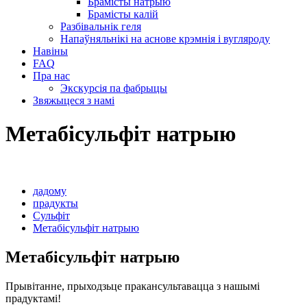
Брамісты натрыю
Брамісты калій
Разбівальнік геля
Напаўняльнікі на аснове крэмнія і вугляроду
Навіны
FAQ
Пра нас
Экскурсія па фабрыцы
Звяжыцеся з намі
Метабісульфіт натрыю
дадому
прадукты
Сульфіт
Метабісульфіт натрыю
Метабісульфіт натрыю
Прывітанне, прыходзьце пракансультавацца з нашымі
прадуктамі!