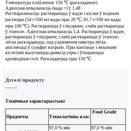
Тэмпература плаўлення: 150 ℃ (раскладанне)
Адносная шчыльнасць (вада =1): 1,48
Растваральнасць: раствараецца ў вадзе і кіслая ў водным
растворы (54 г/100 мл вады пры 20 ℃; 81,7 г/100 мл вады
пры 100 ℃). Раствараецца ў гліцэрыне, слаба раствараецца
ў этаноле. Адносная шчыльнасць 1,4. Раствараецца ў вадзе,
раствараецца ў гліцэрыне, слаба раствараецца ў этаноле.
лёгка раскладаецца, пад уздзеяннем паветра лёгка
акісляецца ў сульфат натрыю. Пры кантакце з моцнымі
кіслотамі вылучаецца дыяксід серы і ўтвараюцца
адпаведныя солі. Раскладаецца пры 150 ℃.
Дэталі прадукту
Тэхнічныя характарыстыкі
Food Grade
Прадметы
Тэхналагічны клас
97,0 % мін
97,0 % мін