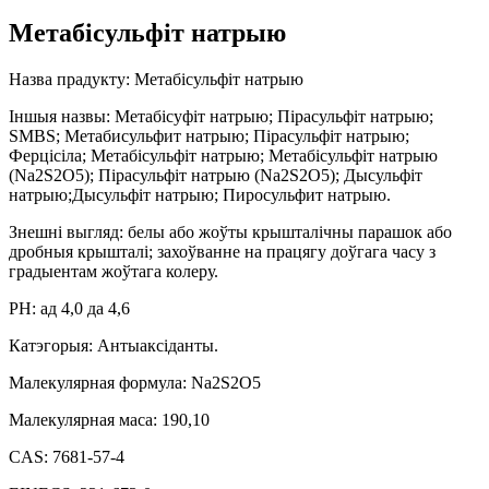
Метабісульфіт натрыю
Назва прадукту: Метабісульфіт натрыю
Іншыя назвы: Метабісуфіт натрыю; Пірасульфіт натрыю;
SMBS; Метабисульфит натрыю; Пірасульфіт натрыю;
Ферцісіла; Метабісульфіт натрыю; Метабісульфіт натрыю
(Na2S2O5); Пірасульфіт натрыю (Na2S2O5); Дысульфіт
натрыю;Дысульфіт натрыю; Пиросульфит натрыю.
Знешні выгляд: белы або жоўты крышталічны парашок або
дробныя крышталі; захоўванне на працягу доўгага часу з
градыентам жоўтага колеру.
PH: ад 4,0 да 4,6
Катэгорыя: Антыаксіданты.
Малекулярная формула: Na2S2O5
Малекулярная маса: 190,10
CAS: 7681-57-4