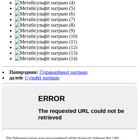
Папярэдняя:
Гідракарбанат натрыю
далей:
Сульфіт натрыю