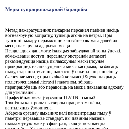
Меры супрацьпажарнай барацьбы
Метад пажаратушэння: пажарны персанал павінен насіць
вогнеахоўную вопратку, тушыць агонь на ветры. Пры
тушэнні пажару перамясціце кантэйнер як мага далей ад
месца пажару на адкрытае месца.
Неадкладная дапамога: ізаляцыя забруджанай зоны ўцечкі,
абмежаваны доступ; персаналу экстранай дапамогі
рэкамендуецца насіць пылаахоўныя маскі (поўнае
прыкрыццё), насіць супрацьгазавыя касцюмы; пазбягаць
пылу, старанна змятаць, пакласці ў пакеты і пераносіць у
бяспечнае месца; пры вялікай колькасці ўцечкі накрыць
поліэтыленавымі лістамі і палатном. збіраць,
перапрацоўваць або перавозіць на месца пахавання адходаў
для ўтылізацыі.
Прафесійная мяжа ўздзеяння TLVTN: 5 мг/м3
Тэхнічны кантроль: вытворчы працэс замкнёны,
вентыляцыя ўзмоцнена.
Абарона органаў дыхання: калі канцэнтрацыя пылу ў
паветры перавышае стандарт, вы павінны надзець
пылаахоўную маску з фільтрам, якая ўсмоктваецца
самастойна. У выпадку экстранага выратавання або