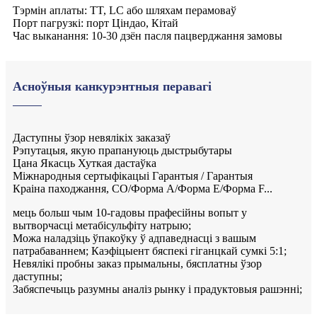
Тэрмін аплаты: TT, LC або шляхам перамоваў
Порт пагрузкі: порт Ціндао, Кітай
Час выканання: 10-30 дзён пасля пацверджання замовы
Асноўныя канкурэнтныя перавагі
Даступны ўзор невялікіх заказаў
Рэпутацыя, якую прапануюць дыстрыбутары
Цана Якасць Хуткая дастаўка
Міжнародныя сертыфікацыі Гарантыя / Гарантыя
Краіна паходжання, CO/Форма A/Форма E/Форма F...
мець больш чым 10-гадовы прафесійны вопыт у
вытворчасці метабісульфіту натрыю;
Можа наладзіць ўпакоўку ў адпаведнасці з вашым
патрабаваннем; Каэфіцыент бяспекі гіганцкай сумкі 5:1;
Невялікі пробны заказ прымальны, бясплатны ўзор
даступны;
Забяспечыць разумны аналіз рынку і прадуктовыя рашэнні;