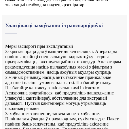
эвакуацыі неабходна надзець рэспіратар.
Уласцівасці захоўвання і транспарціроўкі
Меры засцярогі пры эксплуатацыі
Закрытая праца для ўзмацнення вентыляцыі. Аператары
павінны прайсці спецыяльную падрыхтоўку і строга
прытрымлівацца эксплуатацыйных працэдур. Аператарам
рэкамендуецца насіць пылаахоўныя маскі з фільтрам з
самаадсмоктваннем, насіць ахоўныя акуляры супраць
хімічных рэчываў, насіць антытаксічнае пранікальнае
адзенне і насіць гумовыя пальчаткі. Пазбягайце пылу.
Пазбягайце кантакту з акісляльнікамі і кіслотамі.
Асцярожна звяртайцеся, каб прадухіліць пашкоджанне
ўпакоўкі і кантэйнераў. абсталяванне для экстранай
дапамогі. Пустыя кантэйнеры могуць утрымліваць
шкодныя рэчывы.
Захоўванне: зацяненне, запячатанае захоўванне.
Павінна захоўвацца ў прахалодным, сухім складзе. Пакет
павінен быць запячатаны, каб прадухіліць акісленне