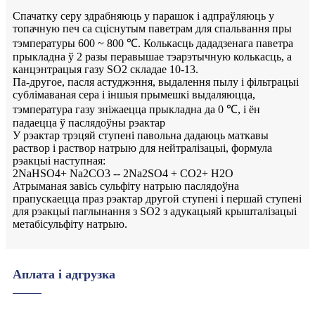
Спачатку серу здрабняюць у парашок і адпраўляюць у
топачную печ са сціснутым паветрам для спальвання пры
тэмпературы 600 ~ 800 ℃. Колькасць дададзенага паветра
прыкладна ў 2 разы перавышае тэарэтычную колькасць, а
канцэнтрацыя газу SO2 складае 10-13.
Па-другое, пасля астуджэння, выдалення пылу і фільтрацыі
сублімаваная сера і іншыя прымешкі выдаляюцца,
тэмпература газу зніжаецца прыкладна да 0 ℃, і ён
падаецца ў паслядоўны рэактар
У рэактар ​​трэцяй ступені павольна дадаюць маткавы
раствор і раствор натрыю для нейтралізацыі, формула
рэакцыі наступная:
2NaHSO4+ Na2CO3 -- 2Na2SO4 + CO2+ H2O
Атрыманая завісь сульфіту натрыю паслядоўна
прапускаецца праз рэактар ​​другой ступені і першай ступені
для рэакцыі паглынання з SO2 з адукацыяй крышталізацыі
метабісульфіту натрыю.
Аплата і адгрузка