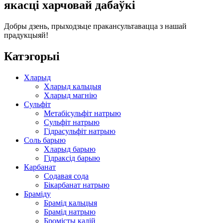
якасці харчовай дабаўкі
Добры дзень, прыходзьце пракансультавацца з нашай
прадукцыяй!
Катэгорыі
Хларыд
Хларыд кальцыя
Хларыд магнію
Сульфіт
Метабісульфіт натрыю
Сульфіт натрыю
Гідрасульфіт натрыю
Соль барыю
Хларыд барыю
Гідраксід барыю
Карбанат
Содавая сода
Бікарбанат натрыю
Браміду
Брамід кальцыя
Брамід натрыю
Бромісты калій