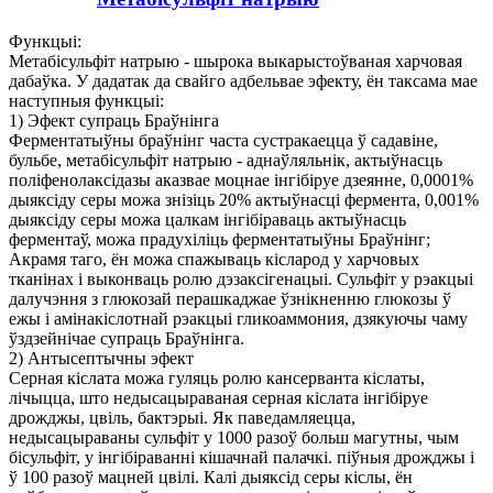
Функцыі:
Метабісульфіт натрыю - шырока выкарыстоўваная харчовая
дабаўка. У дадатак да свайго адбельвае эфекту, ён таксама мае
наступныя функцыі:
1) Эфект супраць Браўнінга
Ферментатыўны браўнінг часта сустракаецца ў садавіне,
бульбе, метабісульфіт натрыю - аднаўляльнік, актыўнасць
поліфенолаксідазы аказвае моцнае інгібіруе дзеянне, 0,0001%
дыяксіду серы можа знізіць 20% актыўнасці фермента, 0,001%
дыяксіду серы можа цалкам інгібіраваць актыўнасць
ферментаў, можа прадухіліць ферментатыўны Браўнінг;
Акрамя таго, ён можа спажываць кісларод у харчовых
тканінах і выконваць ролю дэзаксігенацыі. Сульфіт у рэакцыі
далучэння з глюкозай перашкаджае ўзнікненню глюкозы ў
ежы і амінакіслотнай рэакцыі гликоаммония, дзякуючы чаму
ўздзейнічае супраць Браўнінга.
2) Антысептычны эфект
Серная кіслата можа гуляць ролю кансерванта кіслаты,
лічыцца, што недысацыраваная серная кіслата інгібіруе
дрожджы, цвіль, бактэрыі. Як паведамляецца,
недысацыраваны сульфіт у 1000 разоў больш магутны, чым
бісульфіт, у інгібіраванні кішачнай палачкі. піўныя дрожджы і
ў 100 разоў мацней цвілі. Калі дыяксід серы кіслы, ён