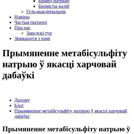
Брамід натрыю
Бромісты калій
Гель-выключальнік
Навіны
Частыя пытанні
Пра нас
Заводскі тур
Звяжыцеся з намі
Прымяненне метабісульфіту
натрыю ў якасці харчовай
дабаўкі
Дадому
Блог
Прымяненне метабісульфіту натрыю ў якасці харчовай
дабаўкі
Прымяненне метабісульфіту натрыю ў