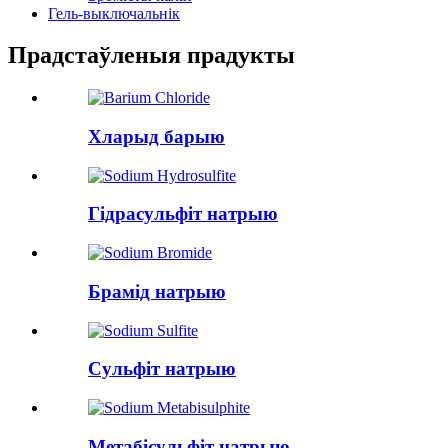
Гель-выключальнік
Прадстаўленыя прадукты
Хларыд барыю
Гідрасульфіт натрыю
Брамід натрыю
Сульфіт натрыю
Метабісульфіт натрыю