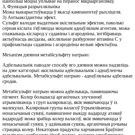
найбольш моцна ўплывае на перанос мікраарганізмаў.
3, Функцыя разрыхляльніка
Можа выкарыстоўвацца ў якасці кампанентаў рыхліцеля.
3) Антыаксідантны эфект.
Сульфіт валодае выдатным акісляльным эфектам, паколькі
серная кіслата з'яўляецца моцным аднаўлялым агентам, можа
спажываць кісларод у садавіны і агародніны, інгібіраваць
актыўнасць аксідазы, акісляльнае разбурэнне вітаміна С у
прафілактыцы садавіны і агародніны вельмі эфектыўна.
Механізм дзеяння метабісульфіту натрыю:
Адбельвальнік паводле спосабу яго дзеяння можна падзяліць
на дзве катэгорыі: акісляльны адбельвальнік і аднаўленчы
адбельвальнік. Метабісульфіт натрыю - аднаўляльны адбельвае
сродак.
Метабісульфіт натрыю можна адбельваць, памяншаючы
пігмент. Колер большасці арганічных злучэнняў
атрымліваюць з груп каляровасці, якія змяшчаюцца ў іх
малекулах. Каляровыя групы валасоў ўтрымліваюць
ненасычаныя сувязі, памяншэнне выкіду вадароду атамаў
вадародаў можа зрабіць колер валасоў, якія змяшчаюцца ў
ненасычанай сувязі, у адзінкавая сувязь, арганічныя рэчывы
страцяць колер. Некаторыя прадукты харчавання Браўнінг
выкліканы наяўнасцю іёнаў жалеза, даданне аднаўленчага