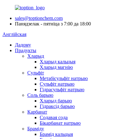
sales@toptionchem.com
Панядзелак - пятніца з 7:00 да 18:00
Англійская
Дадому
Прадукты
Хларыд
Хларыд кальцыя
Хларыд магнію
Сульфіт
Метабісульфіт натрыю
Сульфіт натрыю
Гідрасульфіт натрыю
Соль барыю
Хларыд барыю
Гідраксід барыю
Карбанат
Содавая сода
Бікарбанат натрыю
Браміду
Брамід кальцыя