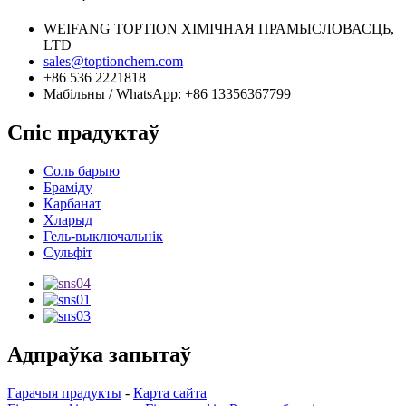
WEIFANG TOPTION ХІМІЧНАЯ ПРАМЫСЛОВАСЦЬ,
LTD
sales@toptionchem.com
+86 536 2221818
Мабільны / WhatsApp: +86 13356367799
Спіс прадуктаў
Соль барыю
Браміду
Карбанат
Хларыд
Гель-выключальнік
Сульфіт
Адпраўка запытаў
Гарачыя прадукты
-
Карта сайта