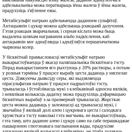
адбельвальніка можа ператварыць іёны жалеза ў іёны жалеза,
прадухіліць з'яўленне ежы.
Метабісульфіт натрыю адбельваецца даданнем сульфітаў.
Антацыянін і цукар можна адбельваць рэакцыяй далучэння.
Гэтая рэакцыя зварачальная, і серная кіслата можа быць
выдалена шляхам награвання альбо падкіслення, каб
антацыянін мог аднаўляцца і аднаўляўся першапачатковы
чырвоны колер.
У бісквітнай прамысловасці метабісульфіт натрыю
выкарыстоўваецца ў якасці паляпшальніка бісквітнага тэсту.
Перад выкарыстаннем яго рыхтуюць у 20% растворы, а потым
у розныя тэрміны ў працэсе вырабу цеста дадаюць у няспелае
цеста. Дзякуючы дыяксіду серы, які выдзяляецца
пірасульфатам натрыю ў працэсе падрыхтоўкі тэсту,
трываласць і ўстойлівасць мукі з клейкавінай адносна вялікія,
і невялікая колькасць дадатку можа прадухіліць дэфармацыю
бісквітных вырабаў з-за празмернай трываласці. Жорсткае
цеста можна дадаваць у залежнасці ад трываласці мукі, і
звычайна ў вялікай долі алею і цукровага цеста і салодкага
хрумсткага тэсту наколькі гэта магчыма, не выкарыстоўваць,
гэта таму, што даданне алею і цукру само па сабе перашкаджае
пашырэнню глютэнавага паглынання вады, прадухіляе
адукацыю вялікай колькасці клейкавіны, не трэба дадаваць