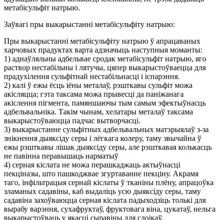
метабісульфіт натрыю.
Заўвагі пры выкарыстанні метабісульфіту натрыю:
Пры выкарыстанні метабісульфіту натрыю ў апрацаваных
харчовых прадуктах варта адзначыць наступныя моманты:
1) аднаўляльны адбельвае сродак метабісульфіт натрыю, яго
раствор нестабільны і лятучы, цяпер выкарыстоўваецца для
прадухілення сульфітнай нестабільнасці і іспарэння.
2) калі ў ежы ёсць іёны металаў, рэшткавы сульфіт можа
акісляцца; гэта таксама можа прывесці да паніжанага
акіслення пігмента, памяншаючы тым самым эфектыўнасць
адбельвальніка. Такім чынам, хелатары металаў таксама
выкарыстоўваюцца падчас вытворчасці.
3) выкарыстанне сульфітных адбельвальных матэрыялаў з-за
знікнення дыяксіду серы і лёгкага колеру, таму звычайна ў
ежы рэшткавы лішак дыяксіду серы, але рэшткавая колькасць
не павінна перавышаць нарматыў
4) серная кіслата не можа перашкаджаць актыўнасці
пекціназы, што пашкоджвае згуртаванне пекціну. Акрамя
таго, інфільтрацыя сернай кіслаты ў тканіны плёну, апрацоўка
зламаных садавіны, каб выдаліць усю дыяксіду серы, таму
садавіна захоўваюцца серная кіслата падыходзіць толькі для
вырабу варэння, сухафруктаў, фруктовага віна, цукатаў, нельга
выкарыстоўваць у якасці сыравіны для слоікаў.