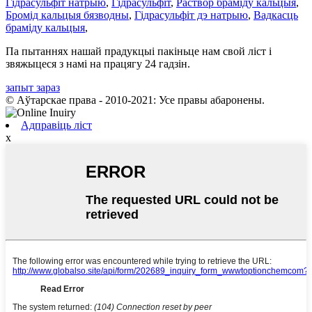
Гідрасульфіт натрыю
,
Гідрасульфіт
,
Раствор браміду кальцыя
,
Бромід кальцыя бязводны
,
Гідрасульфіт дэ натрыю
,
Вадкасць
браміду кальцыя
,
Па пытаннях нашай прадукцыі пакіньце нам свой ліст і
звяжыцеся з намі на працягу 24 гадзін.
запыт зараз
© Аўтарскае права - 2010-2021: Усе правы абаронены.
Адправіць ліст
x