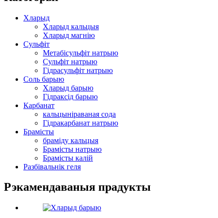
Хларыд
Хларыд кальцыя
Хларыд магнію
Сульфіт
Метабісульфіт натрыю
Сульфіт натрыю
Гідрасульфіт натрыю
Соль барыю
Хларыд барыю
Гідраксід барыю
Карбанат
кальцыніраваная сода
Гідракарбанат натрыю
Брамісты
браміду кальцыя
Брамісты натрыю
Брамісты калій
Разбівальнік геля
Рэкамендаваныя прадукты